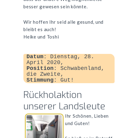
besser gewesen sein könnte.
Wir hoffen Ihr seid alle gesund, und
bleibt es auch!
Heike und Toshi
Datum:
Dienstag, 28.
April 2020,
Position:
Schwabenland,
die Zweite,
Stimmung:
Gut!
Rückholaktion
unserer Landsleute
Ihr Schönen, Lieben
und Guten!